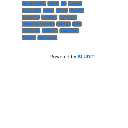
Infrastruktur
Karte
KI
Lernen
Lernkurve
Linux
Maus
Neovim
Omarchy
Steilheit
Synonym
Telefonkabelkarte
Umzug
Vim
Webseite
Website
Werkstatt
Wörter
Zeichnung
Powered by
BLUDIT