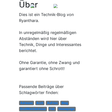
Über
ÜBER
Dies ist ein Technik-Blog von
Ryanthara.
In unregelmäßig regelmäßigen
Abständen wird hier über
Technik, Dinge und Interessantes
berichtet.
Ohne Garantie, ohne Zwang und
garantiert ohne Schrott!
Passende Beiträge über
Schlagwörter finden:
Adresse
Arch
Aufriss
Blog
DreiWortAdresse
Fair
Homepage