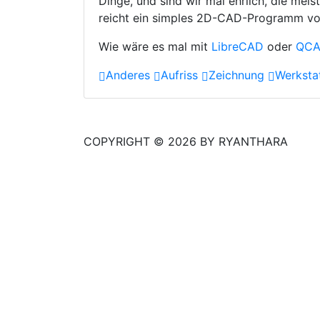
Dinge, und sind wir mal ehrlich, die me
reicht ein simples 2D-CAD-Programm v
Wie wäre es mal mit
LibreCAD
oder
QC
Anderes
Aufriss
Zeichnung
Werksta
COPYRIGHT © 2026 BY RYANTHARA