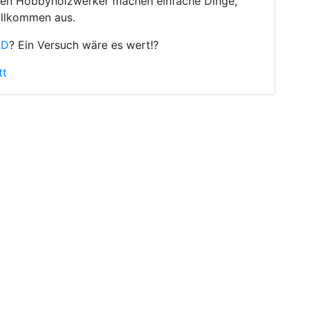
isten Hobbyholzwerker machen einfache Dinge,
ollkommen aus.
AD
? Ein Versuch wäre es wert!?
tt