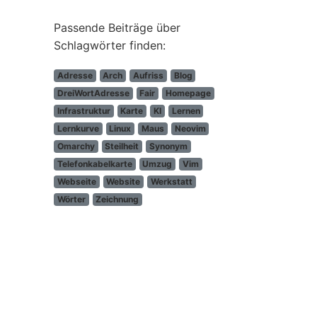
Passende Beiträge über
Schlagwörter finden:
Adresse
Arch
Aufriss
Blog
DreiWortAdresse
Fair
Homepage
Infrastruktur
Karte
KI
Lernen
Lernkurve
Linux
Maus
Neovim
Omarchy
Steilheit
Synonym
Telefonkabelkarte
Umzug
Vim
Webseite
Website
Werkstatt
Wörter
Zeichnung